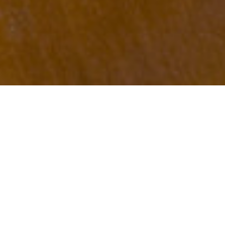
"
тской области