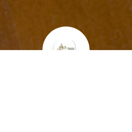
Семейное арт-пространство "Добрые Лошади
зован при поддержке
Губернского
собрания
общественности Ирку