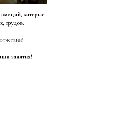
х эмоций, которые
, трудов.
отчётами!
аши занятия!