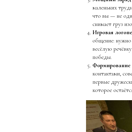
маленьких трудн
что вы — не оди
снимает груз из
Игровая логопе
общение: нужно 
весёлую речёвку
победы.
Формирование 
контактами, сов
первые дружески
которое остаётся