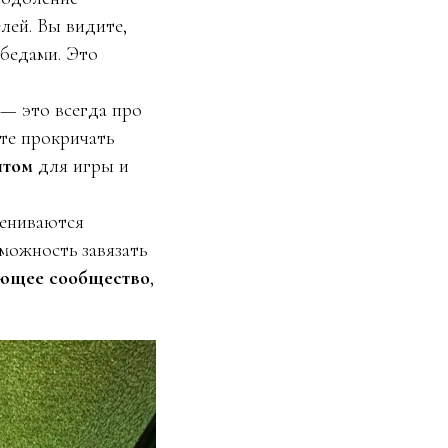
лей. Вы видите,
обедами. Это
— это всегда про
сте прокричать
нтом
для игры и
мениваются
можность завязать
ющее сообщество
,