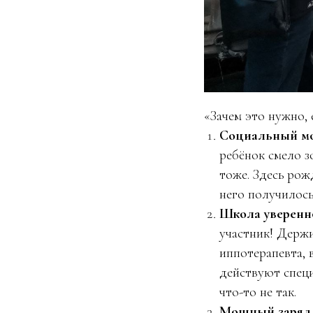
«Зачем это нужно,
Социальный мо
ребёнок смело з
тоже. Здесь рож
него получилось
Школа уверенно
участник! Держи
иппотерапевта, 
действуют специ
что-то не так.
Мощный заряд 