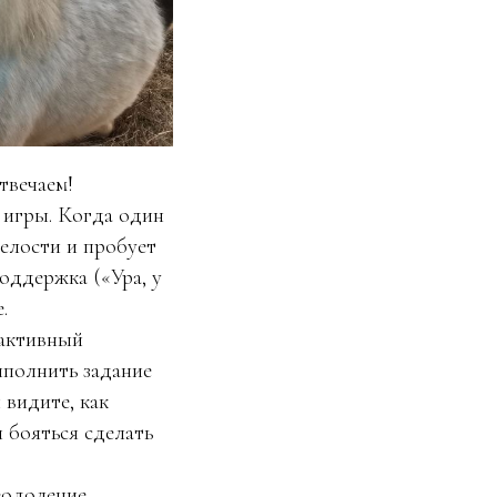
твечаем!
 игры. Когда один
мелости и пробует
поддержка («Ура, у
.
 активный
ыполнить задание
 видите, как
я бояться сделать
еодоление