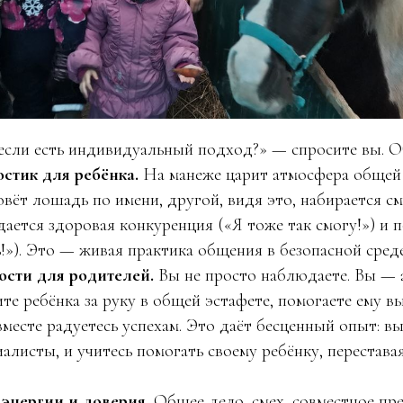
 если есть индивидуальный подход?» — спросите вы. О
стик для ребёнка.
На манеже царит атмосфера общей
овёт лошадь по имени, другой, видя это, набирается с
дается здоровая конкуренция («Я тоже так смогу!») и 
!»). Это — живая практика общения в безопасной среде
сти для родителей.
Вы не просто наблюдаете. Вы —
те ребёнка за руку в общей эстафете, помогаете ему в
вместе радуетесь успехам. Это даёт бесценный опыт: вы
алисты, и учитесь помогать своему ребёнку, перестава
энергии и доверия.
Общее дело, смех, совместное пр