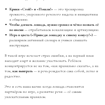
Крики «Стой!» и «Пошли!»
— это тренировка
громкого, уверенного речевого выдоха и инициативы
к общению.
Чтобы догнать лошадь, нужно громко и чётко позвать её
по имени
— отрабатываем вокализацию и артикуляцию.
Игра в цвета («Приведи лошадку к синему конусу!»)
—
расширяем активный словарь и учимся слышать
инструкции.
В такой игре исчезает страх ошибки, а на первый план
выходит азарт и желание участвовать. Ребёнок
концентрируется не на том, «как правильно сказать», а на
том,
как выиграть
— и речь рождается сама собой, легко и
радостно.
Это и есть наша магия: когда лошадь становится
партнёром по игре, а развитие речи — её самым
увлекательным правилом.