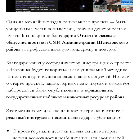
Одна из важнейших задач социального проекта — быть
увиденным и услышанным теми, кому он действительно
нужен. Мы искренне благодарим
Отдел по связям с
общественностью и СМИ Администрации Шелеховского
района
за профессиональную поддержку и доверие!
Благодаря нашему сотрудничеству, информация о проекте
«Игогошка будет говорить» и его уникальной методике
иппологопедии вышла за рамки наших соцсетей. Новости
о старте проекта, наших первых практикумах и открытом
наборе детей были опубликованы в
официальных
государственных пабликах и новостных ресурсах района
.
Этот медиаохват для нас не просто строчка в отчете, а
реальный инструмент помощи
. Благодаря публикациям:
О проекте узнали десятки новых семей, которые
искали возможности реабилитации для своих детей.